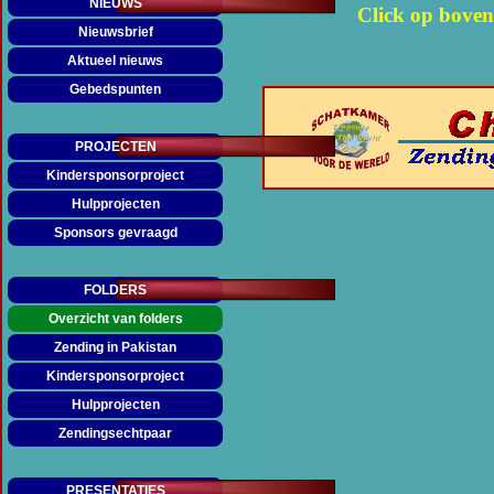
NIEUWS
Click op boven
Nieuwsbrief
Aktueel nieuws
Gebedspunten
PROJECTEN
Kindersponsorproject
Hulpprojecten
Sponsors gevraagd
FOLDERS
Overzicht van folders
Zending in Pakistan
▼
Kindersponsorproject
▼
Hulpprojecten
▼
Zendingsechtpaar
▼
PRESENTATIES