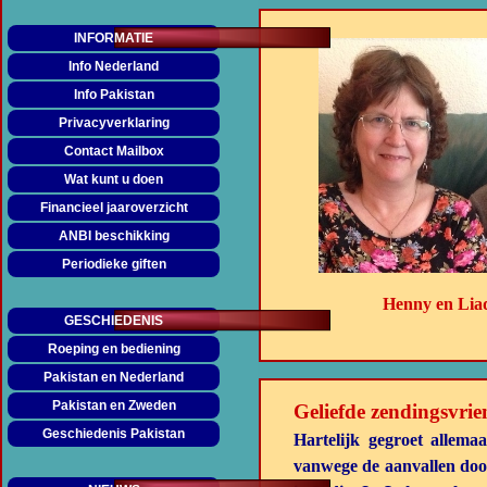
INFORMATIE
Info Nederland
Info Pakistan
Privacyverklaring
Contact Mailbox
Wat kunt u doen
Financieel jaaroverzicht
ANBI beschikking
Periodieke giften
Henny en
Lia
GESCHIEDENIS
Roeping en bediening
Pakistan en Nederland
Pakistan en Zweden
Geliefde zendingsvrie
Geschiedenis Pakistan
Hartelijk gegroet allem
vanwege de aanvallen door