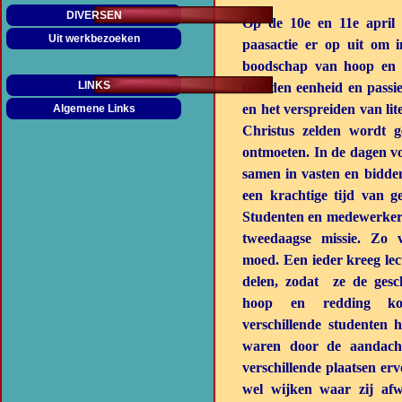
DIVERSEN
Op de 10e en 11e april 
Uit werkbezoeken
paasactie er op uit om 
boodschap van hoop en r
LINKS
toonden eenheid en passie
en het verspreiden van li
Algemene Links
Christus zelden wordt 
ontmoeten. In de dagen v
samen in vasten en bidde
een krachtige tijd van g
Studenten en medewerkers
tweedaagse missie.
Zo v
moed. Een ieder kreeg le
delen, zodat ze de ges
hoop en redding kon
verschillende studenten 
waren door de aandacht
verschillende plaatsen er
wel wijken waar zij af