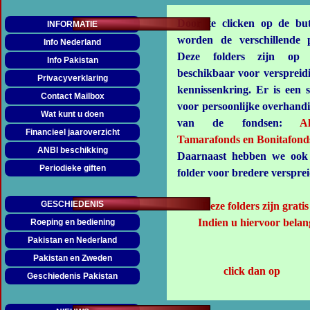
Door te clicken op de but
INFORMATIE
worden de verschillende 
Info Nederland
Deze folders zijn op 
Info Pakistan
beschikbaar voor verspreid
Privacyverklaring
kennissenkring. Er is een s
Contact Mailbox
voor persoonlijke overhandi
Wat kunt u doen
van de fondsen:
A
Financieel jaaroverzicht
Tamarafonds en Bonitafond
ANBI beschikking
Daarnaast hebben we ook 
Periodieke giften
folder voor bredere versprei
GESCHIEDENIS
Deze folders zijn grati
Indien u hiervoor belang
Roeping en bediening
Pakistan en Nederland
Pakistan en Zweden
click dan op
Geschiedenis Pakistan