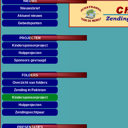
NIEUWS
Nieuwsbrief
Aktueel nieuws
Gebedspunten
PROJECTEN
Kindersponsorproject
Hulpprojecten
Sponsors gevraagd
FOLDERS
Overzicht van folders
Zending in Pakistan
▼
Kindersponsorproject
▼
Hulpprojecten
▼
Zendingsechtpaar
▼
PRESENTATIES